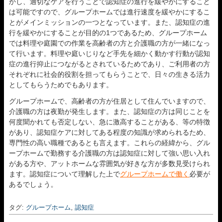
かし、適切なケアを行うことで認知症の進行を緩やかにすること
は可能ですので、グループホームでは進行速度を緩やかにするこ
とがメインミッションの一つとなっています。また、認知症の進
行を緩やかにすることが目的の1つであるため、グループホーム
では料理や庭園での作業を高齢者の方と介護職の方が一緒になっ
て行います。料理や庭いじりなど手先を細かく動かす行動が認知
症の進行抑止につながるとされているためであり、ご利用者の方
それぞれに社会的役割を担ってもらうことで、日々の生きる活力
としてもらうためでもあります。
グループホームで、高齢者の方が住居として住んでいますので、
介護職の方は夜勤が発生します。また、認知症の方は同じことを
何度聞かれても否定しない、急に激高することがある、等の特徴
があり、認知症ケアに対してある程度の知識が求められるため、
専門性の高い職種であるとも言えます。これらの経緯から、グル
ープホームで勤務する介護職の方は認知症に対して強い思い入れ
がある方や、アットホームな雰囲気が好きな方が多数見受けられ
ます。認知症について理解した上で
グループホームで働く
必要が
あるでしょう。
タグ:
グループホーム
,
認知症